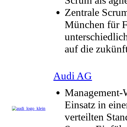
Scrum als agi
Zentrale Scru
München für F
unterschiedlic
auf die zukünf
Audi AG
Management-
Einsatz in ei
verteilten Sta