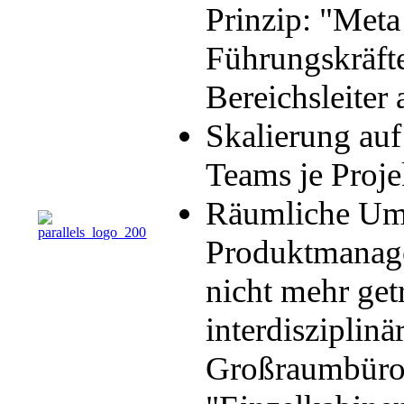
Prinzip: "Meta
Führungskräft
Bereichsleiter
Skalierung au
Teams je Proje
Räumliche Umv
Produktmanager
nicht mehr getr
interdiszipli
Großraumbüros 